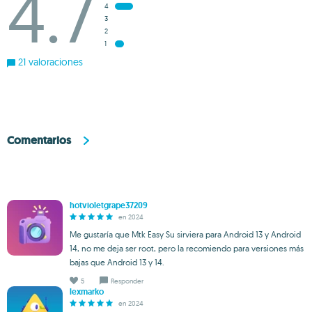
4.7
4
3
2
1
21 valoraciones
Comentarios
hotvioletgrape37209
en 2024
Me gustaría que Mtk Easy Su sirviera para Android 13 y Android
14, no me deja ser root, pero la recomiendo para versiones más
bajas que Android 13 y 14.
5
Responder
lexmarko
en 2024