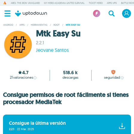
ARES: THE IRON VANGUARD
MY HERO ACADEMIA UNITED SURVIVAL
TICKET HERO
APPS VPN
BATTLE ROY
ANDROID
/
APPS
/
HERRAMIENTAS
/
ROOT
/
MTK EASY SU
Mtk Easy Su
2.2.1
Jeovane Santos
4.7
518.6 k
21
valoraciones
descargas
seguridad
Consigue permisos de root fácilmente si tienes
procesador MediaTek
Consigue la última versión
2.2.1
22 Mar. 2025