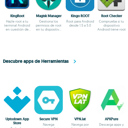
KingRoot
Magisk Manager
Kingo ROOT
Root Checker
Hazle root a tu
Gestiona los
Root para Android
Comprueba si tu
terminal Android
permisos de root
desde 1.5 a 5.0
dispositivo
en cuestión de
en tu dispositivo
Android tiene root
segundos
Android
Descubre apps de Herramientas
Uptodown App
Secure VPN
VPN.lat
APKPure
Store
Navega
Navega por
Descarga apps y