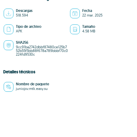
Descargas
Fecha
518.594
22 mar. 2025
Tipo de archivo
Tamaño
APK
4.58 MB
SHA256
9cc91ba2742dbbf87480ce125b7
52b55f5bb88f678a789bbbf70c0
224fd9530c
Detalles técnicos
Nombre de paquete
juniojsv.mtk.easy.su